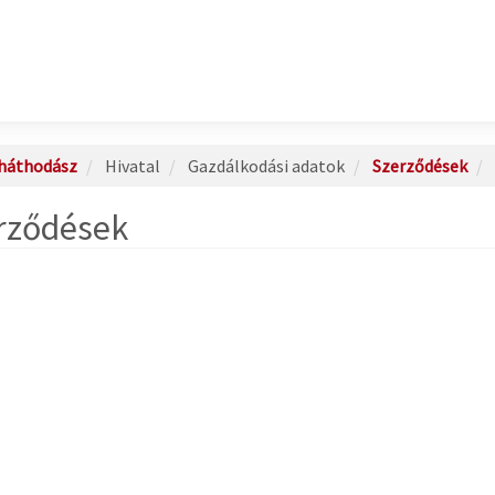
háthodász
Hivatal
Gazdálkodási adatok
Szerződések
rződések